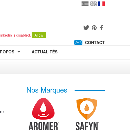
en
version
française
español
inkedin is disabled.
Allow
CONTACT
PROPOS
ACTUALITÉS
Nos Marques
re