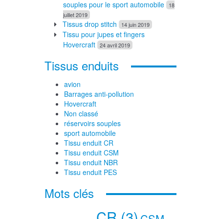
souples pour le sport automobile
18
juillet 2019
Tissus drop stitch
14 juin 2019
Tissu pour jupes et fingers
Hovercraft
24 avril 2019
Tissus enduits
avion
Barrages anti-pollution
Hovercraft
Non classé
réservoirs souples
sport automobile
Tissu enduit CR
Tissu enduit CSM
Tissu enduit NBR
Tissu enduit PES
Mots clés
CR
(3)
CSM