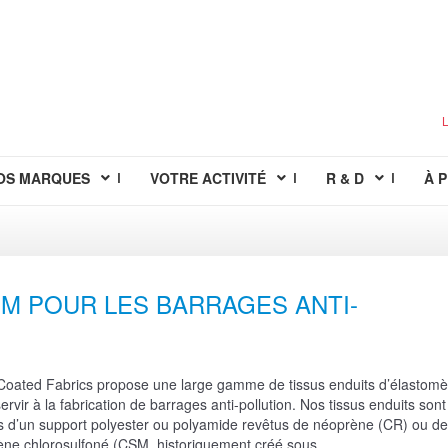
L
OS MARQUES
VOTRE ACTIVITÉ
R & D
À 
SM POUR LES BARRAGES ANTI-
oated Fabrics propose une large gamme de tissus enduits d’élastomè
ervir à la fabrication de barrages anti-pollution. Nos tissus enduits sont
 d’un support polyester ou polyamide revêtus de néoprène (CR) ou de
ène chlorosulfoné (CSM, historiquement créé sous ...