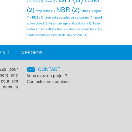
aramide
(1)
avion
(1)
(2)
NBR
(2)
drop stitch
(1)
nitrile
(1)
nylon
(1)
PES
(1)
réservoirs souples de carburant
(1)
sport
automobile
(1)
Tissu barrage anti-pollution
(1)
Tissu
enduit Hovercraft
(1)
tissus enduits de caoutchouc
(1)
tissus techniques enduits de caoutchouc
(1)
R & D
A PROPOS
CONTACT
1926 pour
ement une
Vous avez un projet ?
 pour ses
Contactez nos équipes.
s dans la