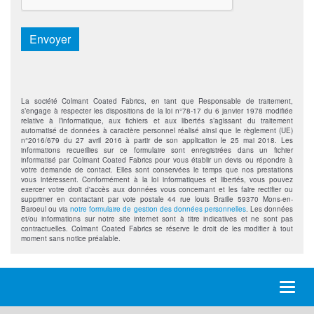
Envoyer
La société Colmant Coated Fabrics, en tant que Responsable de traitement,
s’engage à respecter les dispositions de la loi n°78-17 du 6 janvier 1978 modifiée
relative à l’informatique, aux fichiers et aux libertés s’agissant du traitement
automatisé de données à caractère personnel réalisé ainsi que le règlement (UE)
n°2016/679 du 27 avril 2016 à partir de son application le 25 mai 2018. Les
informations recueillies sur ce formulaire sont enregistrées dans un fichier
informatisé par Colmant Coated Fabrics pour vous établir un devis ou répondre à
votre demande de contact. Elles sont conservées le temps que nos prestations
vous intéressent. Conformément à la loi informatiques et libertés, vous pouvez
exercer votre droit d'accès aux données vous concernant et les faire rectifier ou
supprimer en contactant par voie postale 44 rue louis Braille 59370 Mons-en-
Baroeul ou via
notre formulaire de gestion des données personnelles
. Les données
et/ou informations sur notre site internet sont à titre indicatives et ne sont pas
contractuelles. Colmant Coated Fabrics se réserve le droit de les modifier à tout
moment sans notice préalable.
Toggl
naviga