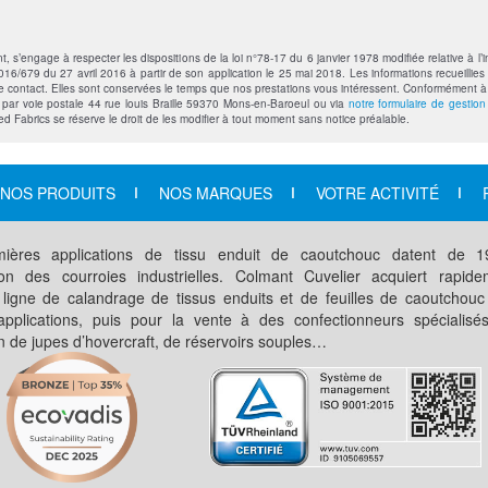
’engage à respecter les dispositions de la loi n°78-17 du 6 janvier 1978 modifiée relative à l’in
6/679 du 27 avril 2016 à partir de son application le 25 mai 2018. Les informations recueillies 
contact. Elles sont conservées le temps que nos prestations vous intéressent. Conformément à la 
t par voie postale 44 rue louis Braille 59370 Mons-en-Baroeul ou via
notre formulaire de gestio
ted Fabrics se réserve le droit de les modifier à tout moment sans notice préalable.
NOS PRODUITS
NOS MARQUES
VOTRE ACTIVITÉ
ières applications de tissu enduit de caoutchouc datent de 
ation des courroies industrielles. Colmant Cuvelier acquiert rapid
 ligne de calandrage de tissus enduits et de feuilles de caoutchouc
applications, puis pour la vente à des confectionneurs spécialisé
on de jupes d’hovercraft, de réservoirs souples…