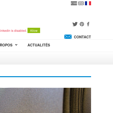
en
version
française
español
inkedin is disabled.
Allow
CONTACT
PROPOS
ACTUALITÉS