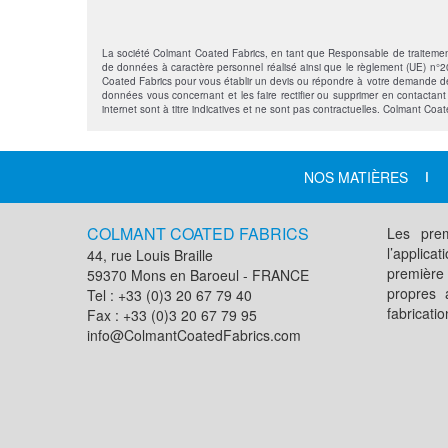
La société Colmant Coated Fabrics, en tant que Responsable de traitement, s
de données à caractère personnel réalisé ainsi que le règlement (UE) n°201
Coated Fabrics pour vous établir un devis ou répondre à votre demande de 
données vous concernant et les faire rectifier ou supprimer en contactan
internet sont à titre indicatives et ne sont pas contractuelles. Colmant Coa
NOS MATIÈRES
COLMANT COATED FABRICS
Les prem
l’applic
44, rue Louis Braille
première
59370 Mons en Baroeul - FRANCE
propres 
Tel : +33 (0)3 20 67 79 40
fabricati
Fax : +33 (0)3 20 67 79 95
info@ColmantCoatedFabrics.com