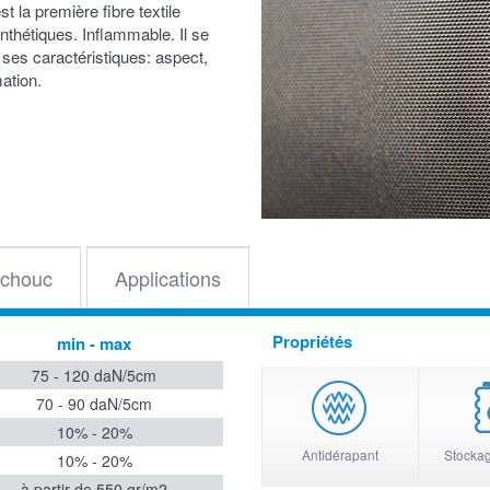
t la première fibre textile
nthétiques. Inflammable. Il se
ses caractéristiques: aspect,
mation.
chouc
Applications
Propriétés
min - max
75 - 120 daN/5cm
70 - 90 daN/5cm
10% - 20%
Antidérapant
Stockage
10% - 20%
à partir de 550 gr/m2