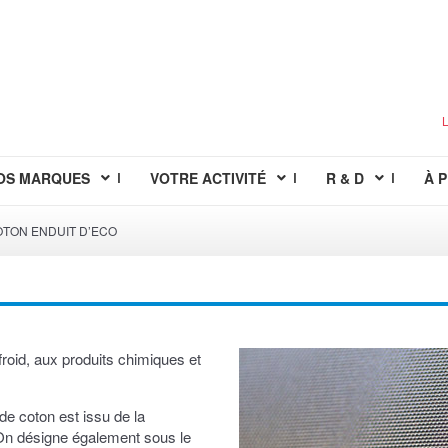
L
OS MARQUES
VOTRE ACTIVITÉ
R & D
À 
OTON ENDUIT D’ECO
roid, aux produits chimiques et
 de coton est issu de la
 On désigne également sous le