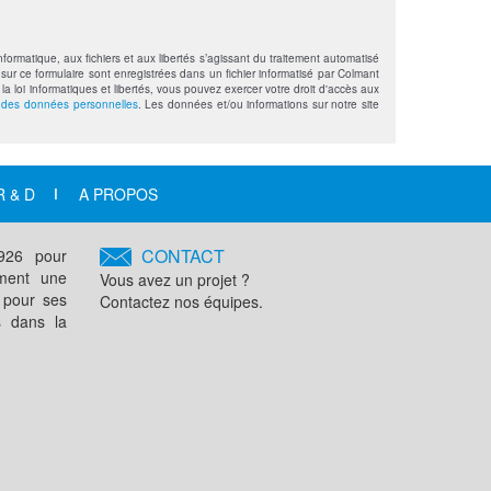
formatique, aux fichiers et aux libertés s’agissant du traitement automatisé
sur ce formulaire sont enregistrées dans un fichier informatisé par Colmant
loi informatiques et libertés, vous pouvez exercer votre droit d'accès aux
n des données personnelles
. Les données et/ou informations sur notre site
R & D
A PROPOS
CONTACT
1926 pour
ement une
Vous avez un projet ?
 pour ses
Contactez nos équipes.
s dans la