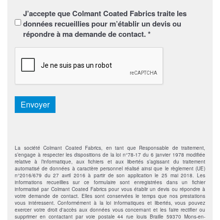
Sans
J’accepte que Colmant Coated Fabrics traite les
titre
*
données recueillies pour m’établir un devis ou
répondre à ma demande de contact. *
CAPTCHA
Envoyer
La société Colmant Coated Fabrics, en tant que Responsable de traitement,
s’engage à respecter les dispositions de la loi n°78-17 du 6 janvier 1978 modifiée
relative à l’informatique, aux fichiers et aux libertés s’agissant du traitement
automatisé de données à caractère personnel réalisé ainsi que le règlement (UE)
n°2016/679 du 27 avril 2016 à partir de son application le 25 mai 2018. Les
informations recueillies sur ce formulaire sont enregistrées dans un fichier
informatisé par Colmant Coated Fabrics pour vous établir un devis ou répondre à
votre demande de contact. Elles sont conservées le temps que nos prestations
vous intéressent. Conformément à la loi informatiques et libertés, vous pouvez
exercer votre droit d'accès aux données vous concernant et les faire rectifier ou
supprimer en contactant par voie postale 44 rue louis Braille 59370 Mons-en-