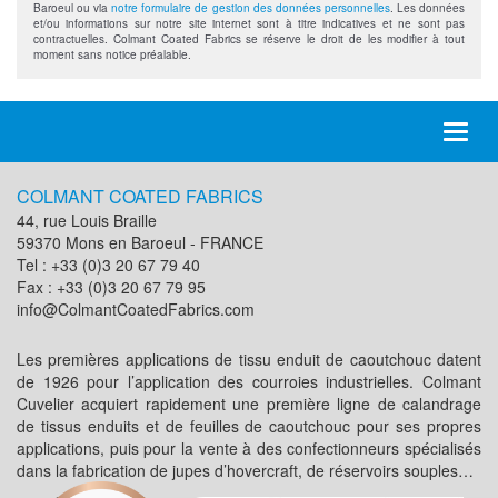
Baroeul ou via
notre formulaire de gestion des données personnelles
. Les données
et/ou informations sur notre site internet sont à titre indicatives et ne sont pas
contractuelles. Colmant Coated Fabrics se réserve le droit de les modifier à tout
moment sans notice préalable.
Toggl
naviga
COLMANT COATED FABRICS
44, rue Louis Braille
59370 Mons en Baroeul - FRANCE
Tel : +33 (0)3 20 67 79 40
Fax : +33 (0)3 20 67 79 95
info@ColmantCoatedFabrics.com
Les premières applications de tissu enduit de caoutchouc datent
de 1926 pour l’application des courroies industrielles. Colmant
Cuvelier acquiert rapidement une première ligne de calandrage
de tissus enduits et de feuilles de caoutchouc pour ses propres
applications, puis pour la vente à des confectionneurs spécialisés
dans la fabrication de jupes d’hovercraft, de réservoirs souples…