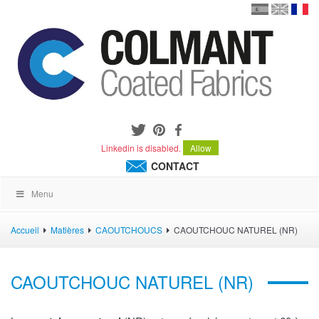
en
version
frança
español
Linkedin is disabled.
Allow
CONTACT
Menu
Accueil
Matières
CAOUTCHOUCS
CAOUTCHOUC NATUREL (NR)
CAOUTCHOUC NATUREL (NR)