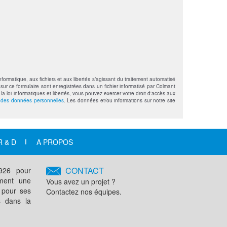
formatique, aux fichiers et aux libertés s’agissant du traitement automatisé
sur ce formulaire sont enregistrées dans un fichier informatisé par Colmant
loi informatiques et libertés, vous pouvez exercer votre droit d'accès aux
n des données personnelles
. Les données et/ou informations sur notre site
R & D
A PROPOS
CONTACT
1926 pour
ement une
Vous avez un projet ?
 pour ses
Contactez nos équipes.
s dans la