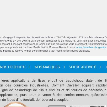
’engage à respecter les dispositions de la loi n°78-17 du 6 janvier 1978 modifiée relative à l’in
6/679 du 27 avril 2016 à partir de son application le 25 mai 2018. Les informations recueillies 
contact. Elles sont conservées le temps que nos prestations vous intéressent. Conformément à la 
t par voie postale 44 rue louis Braille 59370 Mons-en-Baroeul ou via
notre formulaire de gestio
ted Fabrics se réserve le droit de les modifier à tout moment sans notice préalable.
NOS PRODUITS
NOS MARQUES
VOTRE ACTIVITÉ
ières applications de tissu enduit de caoutchouc datent de 
ation des courroies industrielles. Colmant Cuvelier acquiert rapid
 ligne de calandrage de tissus enduits et de feuilles de caoutchouc
applications, puis pour la vente à des confectionneurs spécialisé
on de jupes d’hovercraft, de réservoirs souples…