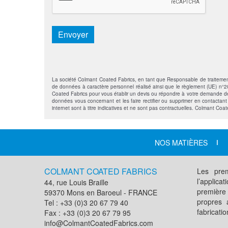
Envoyer
La société Colmant Coated Fabrics, en tant que Responsable de traitement, s
de données à caractère personnel réalisé ainsi que le règlement (UE) n°201
Coated Fabrics pour vous établir un devis ou répondre à votre demande de 
données vous concernant et les faire rectifier ou supprimer en contactan
internet sont à titre indicatives et ne sont pas contractuelles. Colmant Coa
NOS MATIÈRES
COLMANT COATED FABRICS
Les prem
l’applic
44, rue Louis Braille
première
59370 Mons en Baroeul - FRANCE
propres 
Tel : +33 (0)3 20 67 79 40
fabricati
Fax : +33 (0)3 20 67 79 95
info@ColmantCoatedFabrics.com