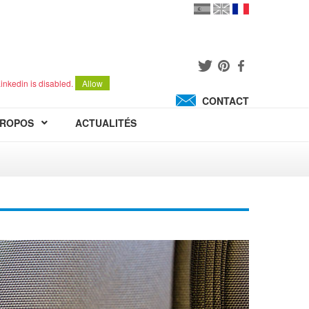
en
version
française
español
inkedin is disabled.
Allow
CONTACT
PROPOS
ACTUALITÉS