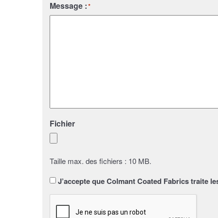
Message :
*
Fichier
Taille max. des fichiers : 10 MB.
Sans
J’accepte que Colmant Coated Fabrics traite le
titre
*
CAPTCHA