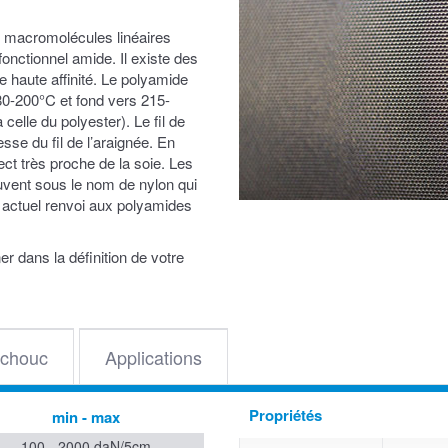
e macromolécules linéaires
fonctionnel amide. Il existe des
 haute affinité. Le polyamide
 180-200°C et fond vers 215-
elle du polyester). Le fil de
esse du fil de l’araignée. En
ect très proche de la soie. Les
vent sous le nom de nylon qui
e actuel renvoi aux polyamides
 dans la définition de votre
chouc
Applications
Propriétés
min - max
100 - 2000 daN/5cm