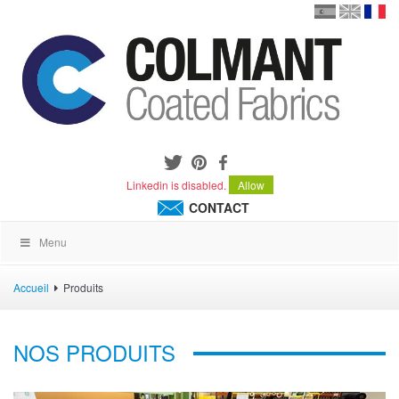
en
version
frança
español
Linkedin is disabled.
Allow
CONTACT
Menu
Accueil
Produits
NOS PRODUITS