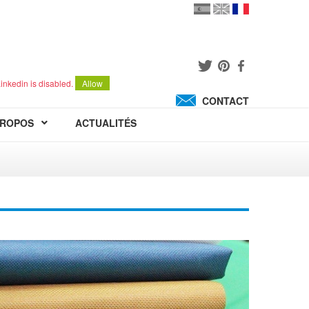
en
version
française
español
inkedin is disabled.
Allow
CONTACT
PROPOS
ACTUALITÉS