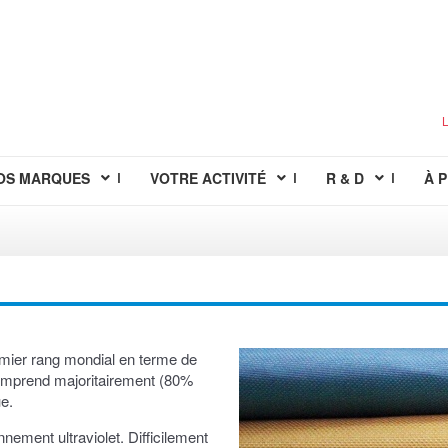
L
OS MARQUES
VOTRE ACTIVITÉ
R & D
À 
remier rang mondial en terme de
comprend majoritairement (80%
ue.
nnement ultraviolet. Difficilement