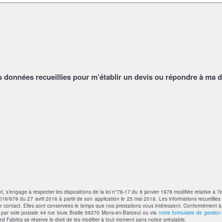
s données recueillies pour m’établir un devis ou répondre à ma 
’engage à respecter les dispositions de la loi n°78-17 du 6 janvier 1978 modifiée relative à l’in
6/679 du 27 avril 2016 à partir de son application le 25 mai 2018. Les informations recueillies 
contact. Elles sont conservées le temps que nos prestations vous intéressent. Conformément à la 
t par voie postale 44 rue louis Braille 59370 Mons-en-Baroeul ou via
notre formulaire de gestio
ted Fabrics se réserve le droit de les modifier à tout moment sans notice préalable.