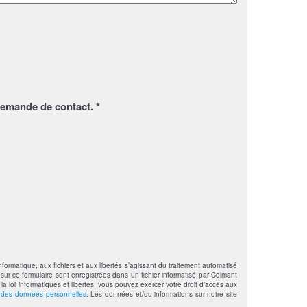
demande de contact. *
formatique, aux fichiers et aux libertés s’agissant du traitement automatisé
sur ce formulaire sont enregistrées dans un fichier informatisé par Colmant
loi informatiques et libertés, vous pouvez exercer votre droit d'accès aux
n des données personnelles
. Les données et/ou informations sur notre site