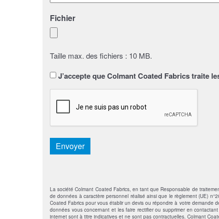
Fichier
Taille max. des fichiers : 10 MB.
Sans
J’accepte que Colmant Coated Fabrics traite le
titre
*
CAPTCHA
Envoyer
La société Colmant Coated Fabrics, en tant que Responsable de traitement, s
de données à caractère personnel réalisé ainsi que le règlement (UE) n°201
Coated Fabrics pour vous établir un devis ou répondre à votre demande de 
données vous concernant et les faire rectifier ou supprimer en contactan
internet sont à titre indicatives et ne sont pas contractuelles. Colmant Coa