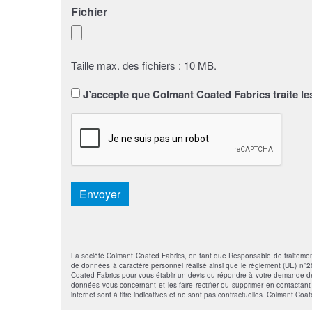
Fichier
Taille max. des fichiers : 10 MB.
Sans
J’accepte que Colmant Coated Fabrics traite le
titre
*
CAPTCHA
Envoyer
La société Colmant Coated Fabrics, en tant que Responsable de traitement, s
de données à caractère personnel réalisé ainsi que le règlement (UE) n°201
Coated Fabrics pour vous établir un devis ou répondre à votre demande de 
données vous concernant et les faire rectifier ou supprimer en contactan
internet sont à titre indicatives et ne sont pas contractuelles. Colmant Coa