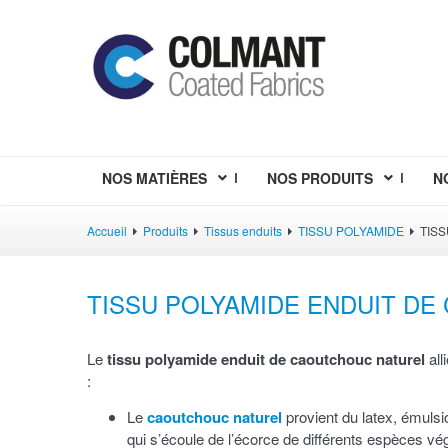
NOS MATIÈRES
NOS PRODUITS
N
Accueil
Produits
Tissus enduits
TISSU POLYAMIDE
TIS
TISSU POLYAMIDE ENDUIT D
Le
tissu polyamide enduit de caoutchouc naturel
all
:
Le
caoutchouc naturel
provient du latex, émuls
qui s’écoule de l’écorce de différents espèces vé