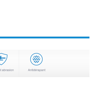
t abrasion
Antidérapant