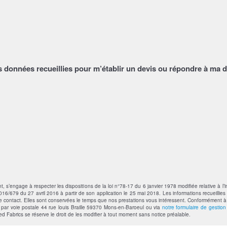
s données recueillies pour m’établir un devis ou répondre à ma 
’engage à respecter les dispositions de la loi n°78-17 du 6 janvier 1978 modifiée relative à l’in
6/679 du 27 avril 2016 à partir de son application le 25 mai 2018. Les informations recueillies 
contact. Elles sont conservées le temps que nos prestations vous intéressent. Conformément à la 
t par voie postale 44 rue louis Braille 59370 Mons-en-Baroeul ou via
notre formulaire de gestio
ted Fabrics se réserve le droit de les modifier à tout moment sans notice préalable.