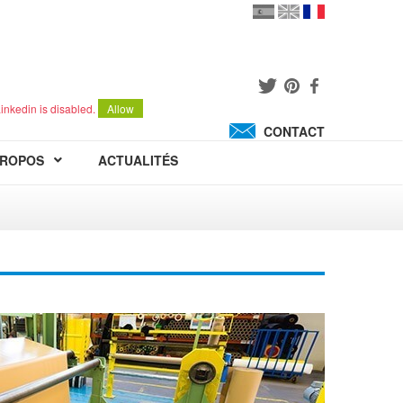
en
version
française
español
inkedin is disabled.
Allow
CONTACT
PROPOS
ACTUALITÉS