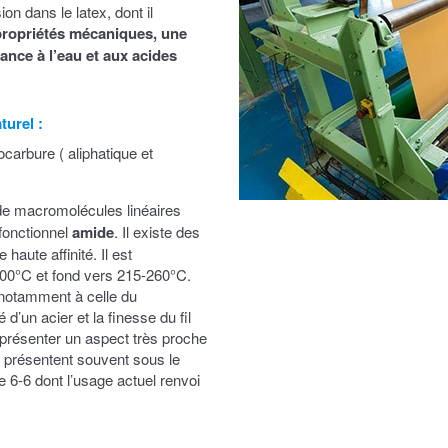
on dans le latex, dont il
propriétés mécaniques, une
nce à l’eau et aux acides
turel
:
carbure ( aliphatique et
e macromolécules linéaires
 fonctionnel
amide
. Il existe des
aute affinité. Il est
-200°C et fond vers 215-260°C.
 notamment à celle du
é d’un acier et la finesse du fil
t présenter un aspect très proche
 présentent souvent sous le
 6-6 dont l’usage actuel renvoi