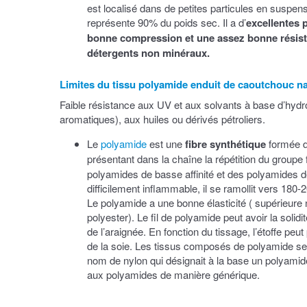
est localisé dans de petites particules en suspensi
représente 90% du poids sec. Il a d’
excellentes 
bonne compression et une assez bonne résista
détergents non minéraux.
Limites du tissu polyamide enduit de caoutchouc na
Faible résistance aux UV et aux solvants à base d’hydro
aromatiques), aux huiles ou dérivés pétroliers.
Le
polyamide
est une
fibre synthétique
formée d
présentant dans la chaîne la répétition du groupe
polyamides de basse affinité et des polyamides de h
difficilement inflammable, il se ramollit vers 180
Le polyamide a une bonne élasticité ( supérieure
polyester). Le fil de polyamide peut avoir la solidit
de l’araignée. En fonction du tissage, l’étoffe peu
de la soie. Les tissus composés de polyamide se
nom de nylon qui désignait à la base un polyamide
aux polyamides de manière générique.