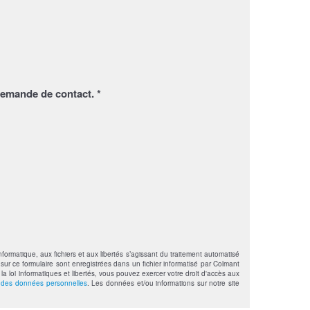
demande de contact. *
formatique, aux fichiers et aux libertés s’agissant du traitement automatisé
sur ce formulaire sont enregistrées dans un fichier informatisé par Colmant
loi informatiques et libertés, vous pouvez exercer votre droit d'accès aux
n des données personnelles
. Les données et/ou informations sur notre site