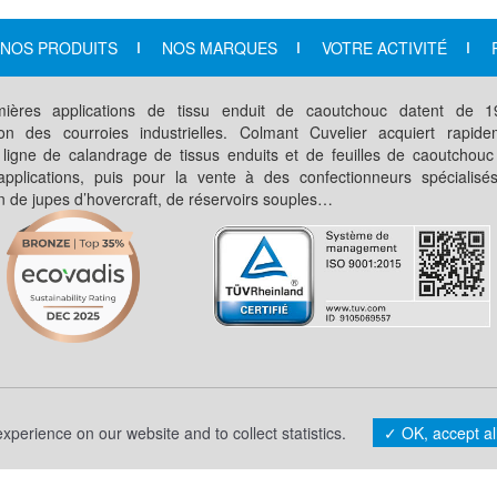
NOS PRODUITS
NOS MARQUES
VOTRE ACTIVITÉ
ières applications de tissu enduit de caoutchouc datent de 
ation des courroies industrielles. Colmant Cuvelier acquiert rapid
 ligne de calandrage de tissus enduits et de feuilles de caoutchouc
applications, puis pour la vente à des confectionneurs spécialisé
on de jupes d’hovercraft, de réservoirs souples…
TIONS LÉGALES
POLITIQUE DE CONFIDENTIALITÉ
GES
perience on our website and to collect statistics.
OK, accept al
CONTACT