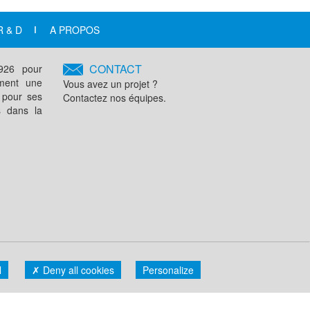
R & D
A PROPOS
CONTACT
1926 pour
ement une
Vous avez un projet ?
 pour ses
Contactez nos équipes.
s dans la
TION DES COOKIES
CODE DE CONDUITE
l
Deny all cookies
Personalize