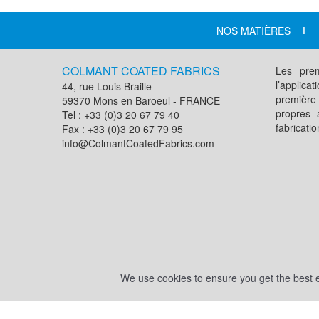
NOS MATIÈRES
COLMANT COATED FABRICS
Les prem
l’applic
44, rue Louis Braille
première
59370 Mons en Baroeul - FRANCE
propres 
Tel : +33 (0)3 20 67 79 40
fabricati
Fax : +33 (0)3 20 67 79 95
info@ColmantCoatedFabrics.com
NOUS REJOINDRE
CGV / CGA
MEN
We use cookies to ensure you get the best ex