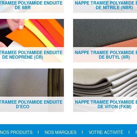
TRAMEE POLYAMIDE ENDUITE
NAPPE TRAMEE POLYAMIDE 
DE SBR
DE NITRILE (NBR)
TRAMEE POLYAMIDE ENDUITE
NAPPE TRAMEE POLYAMIDE 
DE NEOPRENE (CR)
DE BUTYL (IIR)
TRAMEE POLYAMIDE ENDUITE
NAPPE TRAMEE POLYAMIDE 
D’ECO
DE VITON (FKM)
NOS PRODUITS
NOS MARQUES
VOTRE ACTIVITÉ