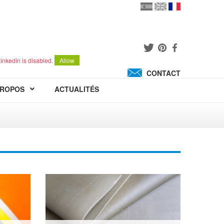
en
version
française
español
inkedin is disabled.
Allow
CONTACT
PROPOS
ACTUALITÉS