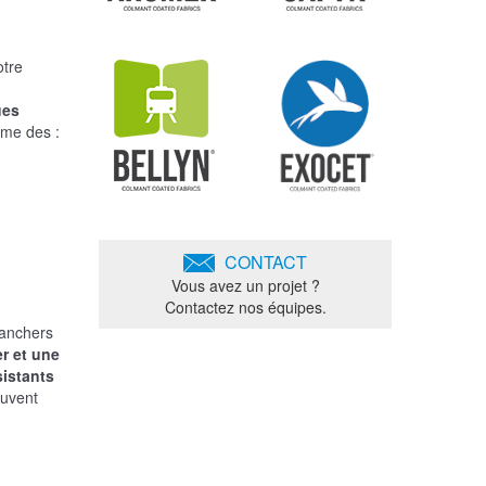
otre
ues
mme des :
CONTACT
Vous avez un projet ?
Contactez nos équipes.
lanchers
r et une
istants
euvent