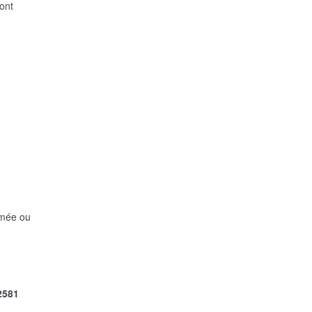
sont
amée ou
2581