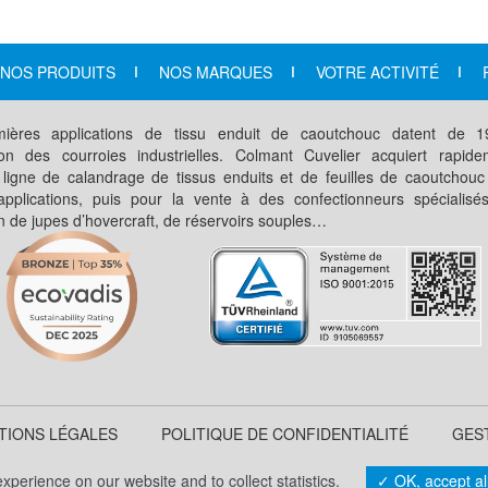
NOS PRODUITS
NOS MARQUES
VOTRE ACTIVITÉ
ières applications de tissu enduit de caoutchouc datent de 
ation des courroies industrielles. Colmant Cuvelier acquiert rapid
 ligne de calandrage de tissus enduits et de feuilles de caoutchouc
applications, puis pour la vente à des confectionneurs spécialisé
on de jupes d’hovercraft, de réservoirs souples…
TIONS LÉGALES
POLITIQUE DE CONFIDENTIALITÉ
GES
perience on our website and to collect statistics.
OK, accept al
CONTACT