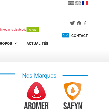
en
version
française
español
inkedin is disabled.
Allow
CONTACT
PROPOS
ACTUALITÉS
Nos Marques