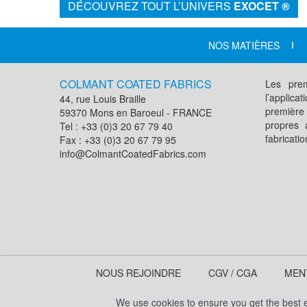
DÉCOUVREZ TOUT L’UNIVERS
EXOCET ®
NOS MATIÈRES
COLMANT COATED FABRICS
Les prem
l’applic
44, rue Louis Braille
première
59370 Mons en Baroeul - FRANCE
propres 
Tel : +33 (0)3 20 67 79 40
fabricati
Fax : +33 (0)3 20 67 79 95
info@ColmantCoatedFabrics.com
NOUS REJOINDRE
CGV / CGA
MEN
We use cookies to ensure you get the best ex