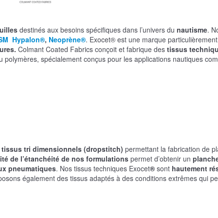
uilles
destinés aux besoins spécifiques dans l’univers du
nautisme
. N
SM Hypalon®
,
Neoprène®
. Exocet® est une marque particulièrement
ures.
Colmant Coated Fabrics conçoit et fabrique des
tissus techniq
ou polymères, spécialement conçus pour les applications nautiques co
e
tissus tri dimensionnels (dropstitch)
permettant la fabrication de p
ité de l’étanchéité de nos formulations
permet d’obtenir un
planche
eaux pneumatiques
. Nos tissus techniques Exocet
®
sont
hautement rés
oposons également des tissus adaptés à des conditions extrêmes qui p