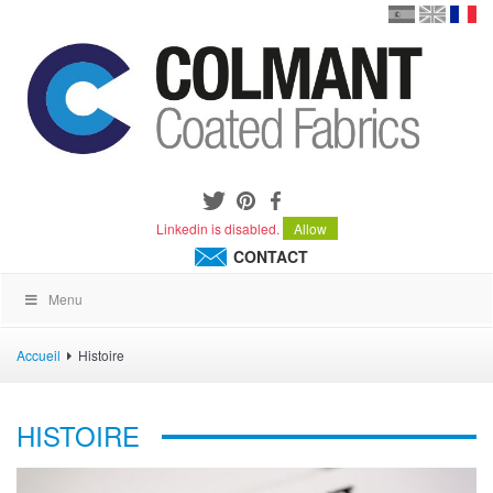
en
version
frança
español
Linkedin is disabled.
Allow
CONTACT
Menu
Accueil
Histoire
HISTOIRE