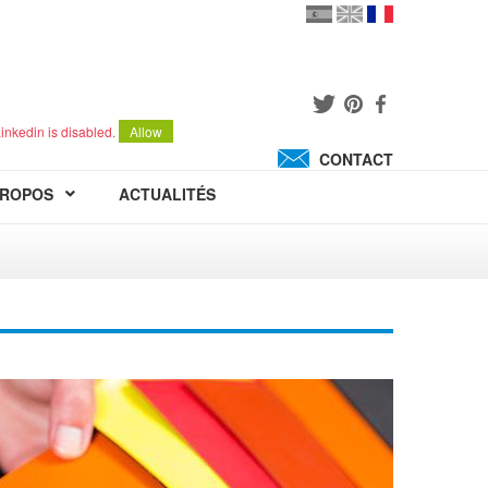
en
version
française
español
inkedin is disabled.
Allow
CONTACT
PROPOS
ACTUALITÉS