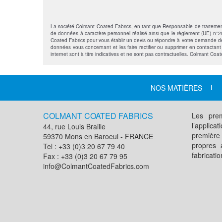
La société Colmant Coated Fabrics, en tant que Responsable de traitement, s
de données à caractère personnel réalisé ainsi que le règlement (UE) n°201
Coated Fabrics pour vous établir un devis ou répondre à votre demande de 
données vous concernant et les faire rectifier ou supprimer en contactan
internet sont à titre indicatives et ne sont pas contractuelles. Colmant Coa
NOS MATIÈRES
COLMANT COATED FABRICS
Les prem
l’applic
44, rue Louis Braille
première
59370 Mons en Baroeul - FRANCE
propres 
Tel : +33 (0)3 20 67 79 40
fabricati
Fax : +33 (0)3 20 67 79 95
info@ColmantCoatedFabrics.com