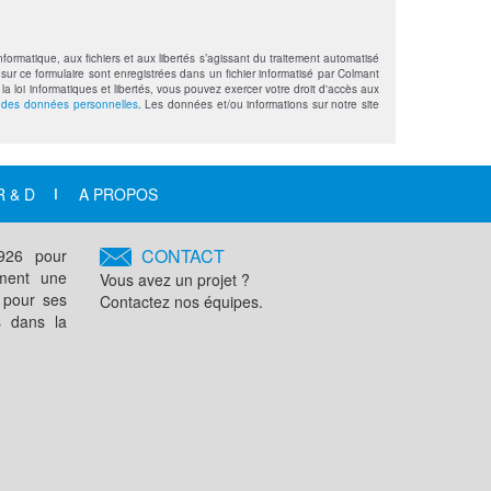
formatique, aux fichiers et aux libertés s’agissant du traitement automatisé
sur ce formulaire sont enregistrées dans un fichier informatisé par Colmant
loi informatiques et libertés, vous pouvez exercer votre droit d'accès aux
n des données personnelles
. Les données et/ou informations sur notre site
R & D
A PROPOS
CONTACT
1926 pour
ement une
Vous avez un projet ?
 pour ses
Contactez nos équipes.
s dans la