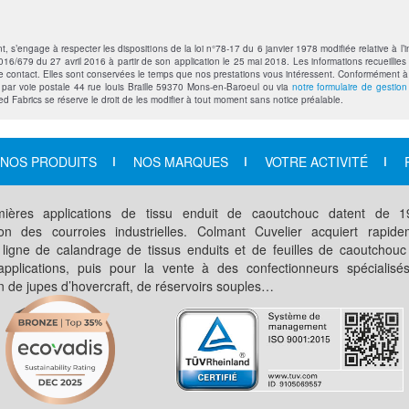
’engage à respecter les dispositions de la loi n°78-17 du 6 janvier 1978 modifiée relative à l’in
6/679 du 27 avril 2016 à partir de son application le 25 mai 2018. Les informations recueillies 
contact. Elles sont conservées le temps que nos prestations vous intéressent. Conformément à la 
t par voie postale 44 rue louis Braille 59370 Mons-en-Baroeul ou via
notre formulaire de gestio
ted Fabrics se réserve le droit de les modifier à tout moment sans notice préalable.
NOS PRODUITS
NOS MARQUES
VOTRE ACTIVITÉ
ières applications de tissu enduit de caoutchouc datent de 
ation des courroies industrielles. Colmant Cuvelier acquiert rapid
 ligne de calandrage de tissus enduits et de feuilles de caoutchouc
applications, puis pour la vente à des confectionneurs spécialisé
on de jupes d’hovercraft, de réservoirs souples…