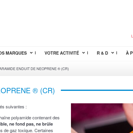
L
OS MARQUES
VOTRE ACTIVITÉ
R & D
À 
 ARAMIDE ENDUIT DE NEOPRENE ® (CR)
EOPRENE ® (CR)
tés suivantes :
chaîne polyamide contenant des
ible, ne fond pas, ne brûle
s de gaz toxique. Certaines