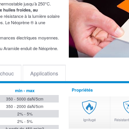
ermostable jusqu’à 250°C.
x huiles froides, au
 résistance à la lumière solaire
es. Le Néoprène ® à une
rformances électriques moyennes.
ssu Aramide enduit de Néoprène.
chouc
Applications
Propriétés
min - max
350 - 5000 daN/5cm
350 - 2000 daN/5cm
2% - 5%
Ignifugé
Résistant
2% - 5%
à partir de 450 gr/m2