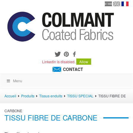
en
version
frança
español
Linkedin is disabled.
Allow
CONTACT
Menu
Accueil
Produits
Tissus enduits
TISSU SPECIAL
TISSU FIBRE DE
CARBONE
TISSU FIBRE DE CARBONE