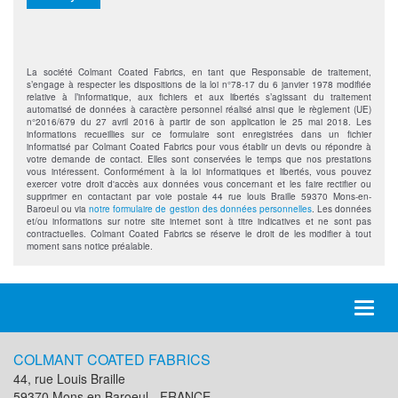
La société Colmant Coated Fabrics, en tant que Responsable de traitement,
s’engage à respecter les dispositions de la loi n°78-17 du 6 janvier 1978 modifiée
relative à l’informatique, aux fichiers et aux libertés s’agissant du traitement
automatisé de données à caractère personnel réalisé ainsi que le règlement (UE)
n°2016/679 du 27 avril 2016 à partir de son application le 25 mai 2018. Les
informations recueillies sur ce formulaire sont enregistrées dans un fichier
informatisé par Colmant Coated Fabrics pour vous établir un devis ou répondre à
votre demande de contact. Elles sont conservées le temps que nos prestations
vous intéressent. Conformément à la loi informatiques et libertés, vous pouvez
exercer votre droit d'accès aux données vous concernant et les faire rectifier ou
supprimer en contactant par voie postale 44 rue louis Braille 59370 Mons-en-
Baroeul ou via
notre formulaire de gestion des données personnelles
. Les données
et/ou informations sur notre site internet sont à titre indicatives et ne sont pas
contractuelles. Colmant Coated Fabrics se réserve le droit de les modifier à tout
moment sans notice préalable.
Toggl
naviga
COLMANT COATED FABRICS
44, rue Louis Braille
59370 Mons en Baroeul - FRANCE