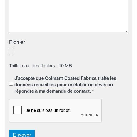
Fichier
Taille max. des fichiers : 10 MB.
Sans
J’accepte que Colmant Coated Fabrics traite les
titre
*
données recueillies pour m’établir un devis ou
répondre à ma demande de contact. *
CAPTCHA
Envoyer