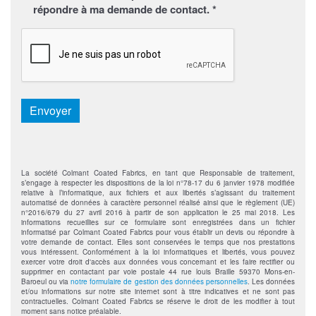
répondre à ma demande de contact. *
CAPTCHA
Envoyer
La société Colmant Coated Fabrics, en tant que Responsable de traitement,
s’engage à respecter les dispositions de la loi n°78-17 du 6 janvier 1978 modifiée
relative à l’informatique, aux fichiers et aux libertés s’agissant du traitement
automatisé de données à caractère personnel réalisé ainsi que le règlement (UE)
n°2016/679 du 27 avril 2016 à partir de son application le 25 mai 2018. Les
informations recueillies sur ce formulaire sont enregistrées dans un fichier
informatisé par Colmant Coated Fabrics pour vous établir un devis ou répondre à
votre demande de contact. Elles sont conservées le temps que nos prestations
vous intéressent. Conformément à la loi informatiques et libertés, vous pouvez
exercer votre droit d'accès aux données vous concernant et les faire rectifier ou
supprimer en contactant par voie postale 44 rue louis Braille 59370 Mons-en-
Baroeul ou via
notre formulaire de gestion des données personnelles
. Les données
et/ou informations sur notre site internet sont à titre indicatives et ne sont pas
contractuelles. Colmant Coated Fabrics se réserve le droit de les modifier à tout
moment sans notice préalable.