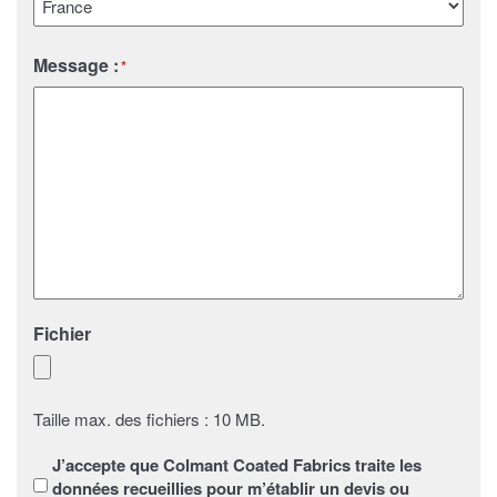
Pays
Message :
*
Fichier
Taille max. des fichiers : 10 MB.
Sans
J’accepte que Colmant Coated Fabrics traite les
titre
*
données recueillies pour m’établir un devis ou