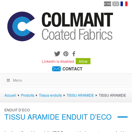
en
version
frança
español
Linkedin is disabled.
Allow
CONTACT
Menu
Accueil
Produits
Tissus enduits
TISSU ARAMIDE
TISSU ARAMIDE
ENDUIT D’ECO
TISSU ARAMIDE ENDUIT D’ECO