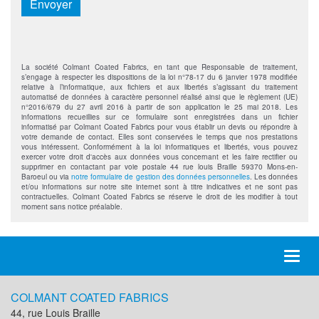
Envoyer
La société Colmant Coated Fabrics, en tant que Responsable de traitement,
s’engage à respecter les dispositions de la loi n°78-17 du 6 janvier 1978 modifiée
relative à l’informatique, aux fichiers et aux libertés s’agissant du traitement
automatisé de données à caractère personnel réalisé ainsi que le règlement (UE)
n°2016/679 du 27 avril 2016 à partir de son application le 25 mai 2018. Les
informations recueillies sur ce formulaire sont enregistrées dans un fichier
informatisé par Colmant Coated Fabrics pour vous établir un devis ou répondre à
votre demande de contact. Elles sont conservées le temps que nos prestations
vous intéressent. Conformément à la loi informatiques et libertés, vous pouvez
exercer votre droit d'accès aux données vous concernant et les faire rectifier ou
supprimer en contactant par voie postale 44 rue louis Braille 59370 Mons-en-
Baroeul ou via
notre formulaire de gestion des données personnelles
. Les données
et/ou informations sur notre site internet sont à titre indicatives et ne sont pas
contractuelles. Colmant Coated Fabrics se réserve le droit de les modifier à tout
moment sans notice préalable.
Toggl
naviga
COLMANT COATED FABRICS
44, rue Louis Braille