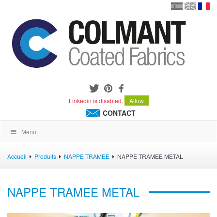
en
version
frança
español
Linkedin is disabled.
Allow
CONTACT
Menu
Accueil
Produits
NAPPE TRAMEE
NAPPE TRAMEE METAL
NAPPE TRAMEE METAL