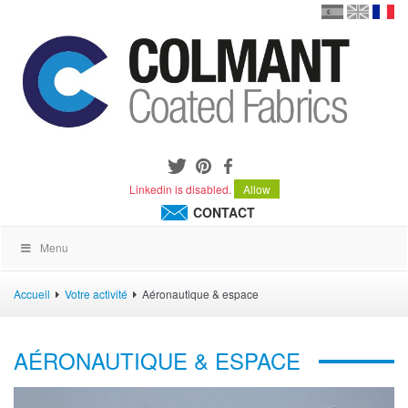
en
version
frança
español
Linkedin is disabled.
Allow
CONTACT
Menu
Accueil
Votre activité
Aéronautique & espace
AÉRONAUTIQUE & ESPACE