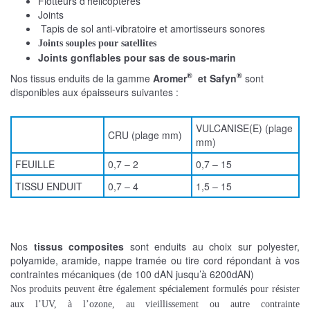
Flotteurs d’hélicoptères
Joints
Tapis de sol anti-vibratoire et amortisseurs sonores
Joints souples pour satellites
Joints gonflables pour sas de sous-marin
®
®
Nos tissus enduits de la gamme
Aromer
et Safyn
sont
disponibles aux épaisseurs suivantes :
VULCANISE(E) (plage
CRU (plage mm)
mm)
FEUILLE
0,7 – 2
0,7 – 15
TISSU ENDUIT
0,7 – 4
1,5 – 15
Nos
tissus composites
sont enduits au choix sur polyester,
polyamide, aramide, nappe tramée ou tire cord répondant à vos
contraintes mécaniques (de 100 dAN jusqu’à 6200dAN)
Nos produits peuvent être également spécialement formulés pour résister
aux l’UV, à l’ozone, au vieillissement ou autre contrainte