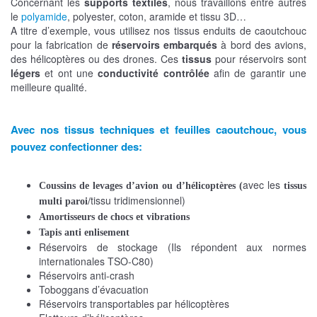
Concernant les
supports textiles
, nous travaillons entre autres
le
polyamide
, polyester, coton, aramide et tissu 3D…
A titre d’exemple, vous utilisez nos tissus enduits de caoutchouc
pour la fabrication de
réservoirs embarqués
à bord des avions,
des hélicoptères ou des drones. Ces
tissus
pour réservoirs sont
légers
et ont une
conductivité contrôlée
afin de garantir une
meilleure qualité.
Avec nos
tissus techniques et feuilles caoutchouc
, vous
pouvez confectionner des:
avec les
Coussins de levages d’avion ou d’hélicoptères (
tissus
tissu tridimensionnel)
multi paroi/
Amortisseurs de chocs et vibrations
Tapis anti enlisement
Réservoirs de stockage
(Ils répondent aux normes
internationales TSO-C80)
Réservoirs anti-crash
Toboggans d’évacuation
Réservoirs transportables par hélicoptères