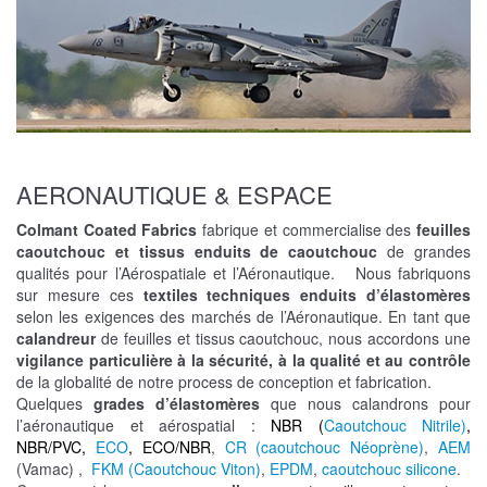
AERONAUTIQUE & ESPACE
Colmant Coated Fabrics
fabrique et commercialise des
feuilles
caoutchouc
et tissus enduits
de caoutchouc
de grandes
qualités pour l’Aérospatiale et l’Aéronautique. Nous fabriquons
sur mesure ces
textiles techniques enduits d’élastomères
selon les exigences des marchés de l’Aéronautique. En tant que
calandreur
de feuilles et tissus caoutchouc, nous accordons une
vigilance particulière à la sécurité, à la qualité et au contrôle
de la globalité de notre process de conception et fabrication.
Quelques
grades d’élastomères
que nous calandrons pour
l’aéronautique et aérospatial :
NBR (
Caoutchouc Nitrile)
,
NBR/PVC,
ECO
, ECO/NBR
,
CR (caoutchouc Néoprène)
,
AEM
(Vamac) ,
FKM (Caoutchouc Viton)
,
EPDM
,
caoutchouc silicone
.