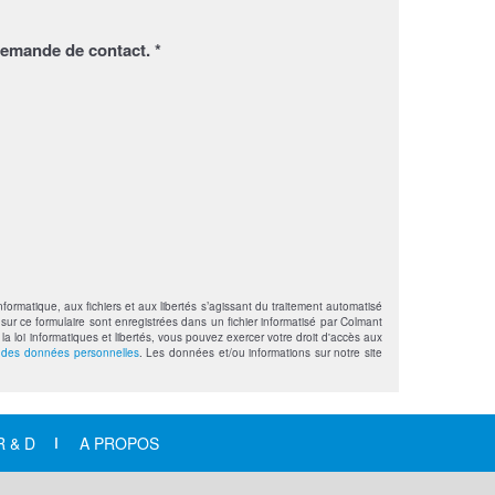
demande de contact. *
formatique, aux fichiers et aux libertés s’agissant du traitement automatisé
sur ce formulaire sont enregistrées dans un fichier informatisé par Colmant
loi informatiques et libertés, vous pouvez exercer votre droit d'accès aux
n des données personnelles
. Les données et/ou informations sur notre site
R & D
A PROPOS