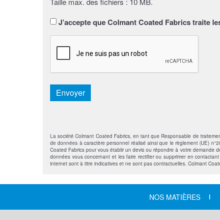
Taille max. des fichiers : 10 MB.
Sans
J’accepte que Colmant Coated Fabrics traite le
titre
*
CAPTCHA
Envoyer
La société Colmant Coated Fabrics, en tant que Responsable de traitement, s
de données à caractère personnel réalisé ainsi que le règlement (UE) n°201
Coated Fabrics pour vous établir un devis ou répondre à votre demande de 
données vous concernant et les faire rectifier ou supprimer en contactan
internet sont à titre indicatives et ne sont pas contractuelles. Colmant Coa
NOS MATIÈRES