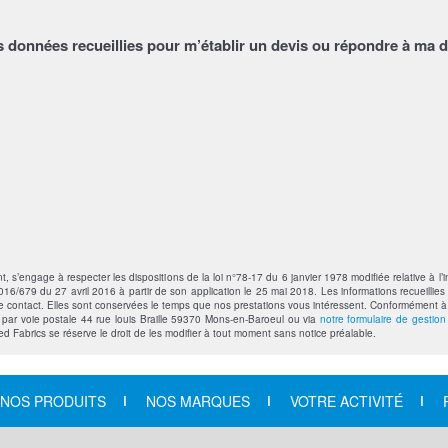
s données recueillies pour m’établir un devis ou répondre à ma 
’engage à respecter les dispositions de la loi n°78-17 du 6 janvier 1978 modifiée relative à l’in
6/679 du 27 avril 2016 à partir de son application le 25 mai 2018. Les informations recueillies 
contact. Elles sont conservées le temps que nos prestations vous intéressent. Conformément à la 
t par voie postale 44 rue louis Braille 59370 Mons-en-Baroeul ou via
notre formulaire de gestio
ted Fabrics se réserve le droit de les modifier à tout moment sans notice préalable.
NOS PRODUITS
NOS MARQUES
VOTRE ACTIVITÉ