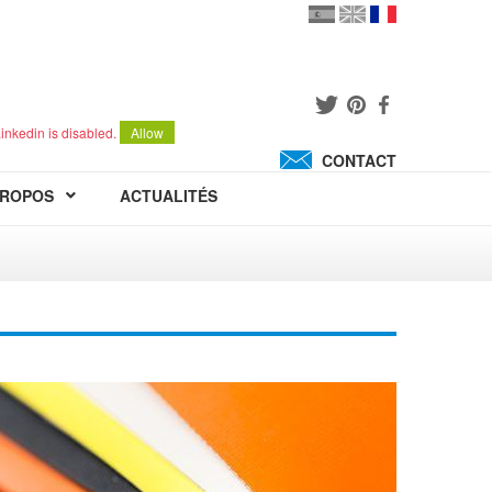
en
version
française
español
inkedin is disabled.
Allow
CONTACT
PROPOS
ACTUALITÉS