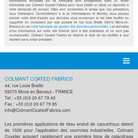
informations recueillies sur ce formulaire sont enregistrées dans un fichier
informatisé par Colmant Coated Fabrics pour vous établir un devis ou répondre à
votre demande de contact. Elles sont conservées le temps que nos prestations
vous intéressent. Conformément à la loi informatiques et libertés, vous pouvez
exercer votre droit d'accès aux données vous concernant et les faire rectifier ou
supprimer en contactant par voie postale 44 rue louis Braille 59370 Mons-en-
Baroeul ou via
notre formulaire de gestion des données personnelles
. Les données
et/ou informations sur notre site internet sont à titre indicatives et ne sont pas
contractuelles. Colmant Coated Fabrics se réserve le droit de les modifier à tout
moment sans notice préalable.
Toggl
naviga
COLMANT COATED FABRICS
44, rue Louis Braille
59370 Mons en Baroeul - FRANCE
Tel : +33 (0)3 20 67 79 40
Fax : +33 (0)3 20 67 79 95
info@ColmantCoatedFabrics.com
Les premières applications de tissu enduit de caoutchouc datent
de 1926 pour l’application des courroies industrielles. Colmant
Cuvelier acquiert rapidement une première ligne de calandrage