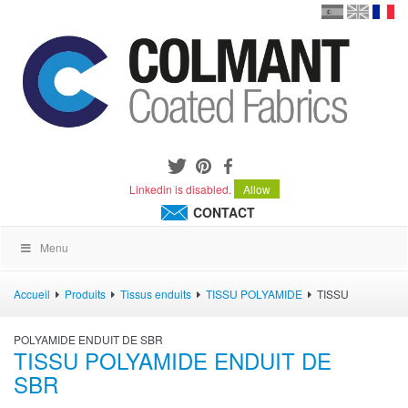
en
version
frança
español
Linkedin is disabled.
Allow
CONTACT
Menu
Accueil
Produits
Tissus enduits
TISSU POLYAMIDE
TISSU
POLYAMIDE ENDUIT DE SBR
TISSU POLYAMIDE ENDUIT DE
SBR