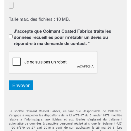
Taille max. des fichiers : 10 MB.
Sans
J’accepte que Colmant Coated Fabrics traite les
titre
*
données recueillies pour m’établir un devis ou
répondre à ma demande de contact. *
CAPTCHA
Envoyer
La société Colmant Coated Fabrics, en tant que Responsable de traitement,
s’engage à respecter les dispositions de la loi n°78-17 du 6 janvier 1978 modifiée
relative à l’informatique, aux fichiers et aux libertés s’agissant du traitement
automatisé de données à caractère personnel réalisé ainsi que le règlement (UE)
n°2016/679 du 27 avril 2016 à partir de son application le 25 mai 2018. Les