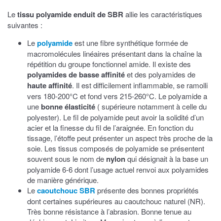
Le
tissu polyamide enduit de SBR
allie les caractéristiques
suivantes :
Le
polyamide
est une fibre synthétique formée de
macromolécules linéaires présentant dans la chaîne la
répétition du groupe fonctionnel amide. Il existe des
polyamides de basse affinité
et des polyamides de
haute affinité
. Il est difficilement inflammable, se ramolli
vers 180-200°C et fond vers 215-260°C. Le polyamide a
une
bonne élasticité
( supérieure notamment à celle du
polyester). Le fil de polyamide peut avoir la solidité d’un
acier et la finesse du fil de l’araignée. En fonction du
tissage, l’étoffe peut présenter un aspect très proche de la
soie. Les tissus composés de polyamide se présentent
souvent sous le nom de
nylon
qui désignait à la base un
polyamide 6-6 dont l’usage actuel renvoi aux polyamides
de manière générique.
Le
caoutchouc SBR
présente des bonnes propriétés
dont certaines supérieures au caoutchouc naturel (NR).
Très bonne résistance à l’abrasion. Bonne tenue au