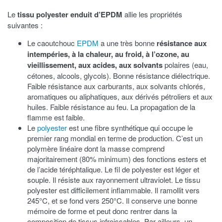
Le
tissu polyester enduit d’EPDM
allie les propriétés
suivantes :
Le caoutchouc
EPDM
a une très bonne
résistance aux
intempéries, à la chaleur, au froid, à l’ozone, au
vieillissement, aux acides, aux solvants
polaires (eau,
cétones, alcools, glycols). Bonne résistance diélectrique.
Faible résistance aux carburants, aux solvants chlorés,
aromatiques ou aliphatiques, aux dérivés pétroliers et aux
huiles. Faible résistance au feu. La propagation de la
flamme est faible.
Le
polyester
est une fibre synthétique qui occupe le
premier rang mondial en terme de production. C’est un
polymère linéaire dont la masse comprend
majoritairement (80% minimum) des fonctions esters et
de l’acide téréphtalique. Le fil de polyester est léger et
souple. Il résiste aux rayonnement ultraviolet. Le tissu
polyester est difficilement inflammable. Il ramollit vers
245°C, et se fond vers 250°C. Il conserve une bonne
mémoire de forme et peut donc rentrer dans la
composition de tissus infroissables. Par ailleurs, un