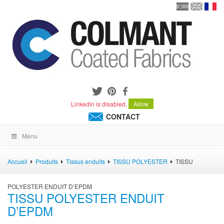
en
version
frança
español
Linkedin is disabled.
Allow
CONTACT
Menu
Accueil
Produits
Tissus enduits
TISSU POLYESTER
TISSU
POLYESTER ENDUIT D’EPDM
TISSU POLYESTER ENDUIT
D’EPDM