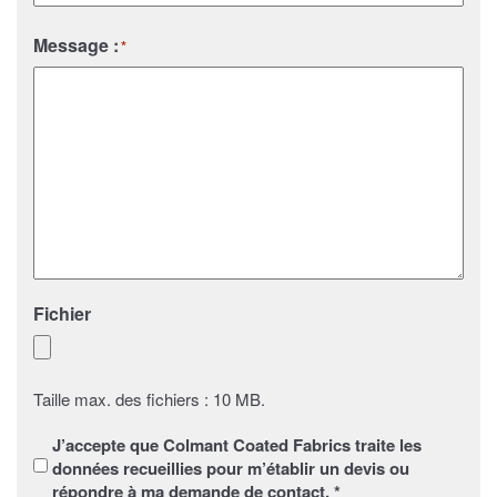
Pays
Message :
*
Fichier
Taille max. des fichiers : 10 MB.
Sans
J’accepte que Colmant Coated Fabrics traite les
titre
*
données recueillies pour m’établir un devis ou
répondre à ma demande de contact. *