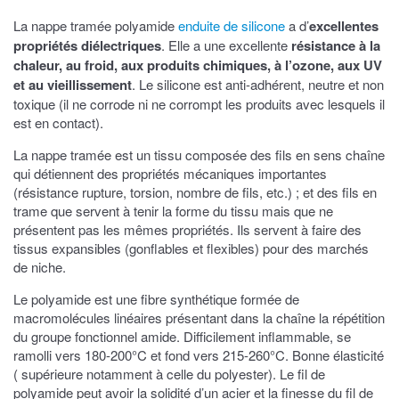
La nappe tramée polyamide
enduite de silicone
a d’
excellentes
propriétés diélectriques
. Elle a une excellente
résistance à la
chaleur, au froid, aux produits chimiques, à l’ozone, aux UV
et au vieillissement
. Le silicone est anti-adhérent, neutre et non
toxique (il ne corrode ni ne corrompt les produits avec lesquels il
est en contact).
La nappe tramée est un tissu composée des fils en sens chaîne
qui détiennent des propriétés mécaniques importantes
(résistance rupture, torsion, nombre de fils, etc.) ; et des fils en
trame que servent à tenir la forme du tissu mais que ne
présentent pas les mêmes propriétés. Ils servent à faire des
tissus expansibles (gonflables et flexibles) pour des marchés
de niche.
Le polyamide est une fibre synthétique formée de
macromolécules linéaires présentant dans la chaîne la répétition
du groupe fonctionnel amide. Difficilement inflammable, se
ramolli vers 180-200°C et fond vers 215-260°C. Bonne élasticité
( supérieure notamment à celle du polyester). Le fil de
polyamide peut avoir la solidité d’un acier et la finesse du fil de