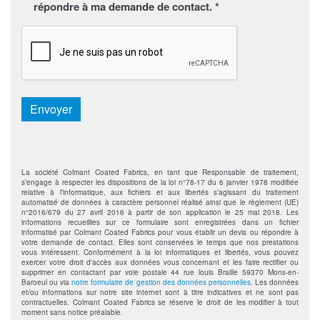
répondre à ma demande de contact. *
CAPTCHA
Envoyer
La société Colmant Coated Fabrics, en tant que Responsable de traitement,
s’engage à respecter les dispositions de la loi n°78-17 du 6 janvier 1978 modifiée
relative à l’informatique, aux fichiers et aux libertés s’agissant du traitement
automatisé de données à caractère personnel réalisé ainsi que le règlement (UE)
n°2016/679 du 27 avril 2016 à partir de son application le 25 mai 2018. Les
informations recueillies sur ce formulaire sont enregistrées dans un fichier
informatisé par Colmant Coated Fabrics pour vous établir un devis ou répondre à
votre demande de contact. Elles sont conservées le temps que nos prestations
vous intéressent. Conformément à la loi informatiques et libertés, vous pouvez
exercer votre droit d'accès aux données vous concernant et les faire rectifier ou
supprimer en contactant par voie postale 44 rue louis Braille 59370 Mons-en-
Baroeul ou via
notre formulaire de gestion des données personnelles
. Les données
et/ou informations sur notre site internet sont à titre indicatives et ne sont pas
contractuelles. Colmant Coated Fabrics se réserve le droit de les modifier à tout
moment sans notice préalable.