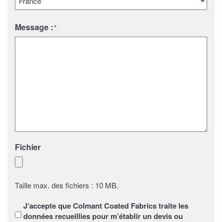
Pays
Message :
*
Fichier
Taille max. des fichiers : 10 MB.
Sans
J’accepte que Colmant Coated Fabrics traite les
titre
*
données recueillies pour m’établir un devis ou