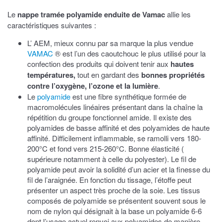
Le
nappe tramée polyamide enduite de Vamac
allie les
caractéristiques suivantes :
L’ AEM, mieux connu par sa marque la plus vendue
VAMAC
® est l’un des caoutchouc le plus utilisé pour la
confection des produits qui doivent tenir aux
hautes
températures,
tout en gardant des
bonnes propriétés
contre l’oxygène, l’ozone et la lumière
.
Le
polyamide
est une fibre synthétique formée de
macromolécules linéaires présentant dans la chaîne la
répétition du groupe fonctionnel amide. Il existe des
polyamides de basse affinité et des polyamides de haute
affinité. Difficilement inflammable, se ramolli vers 180-
200°C et fond vers 215-260°C. Bonne élasticité (
supérieure notamment à celle du polyester). Le fil de
polyamide peut avoir la solidité d’un acier et la finesse du
fil de l’araignée. En fonction du tissage, l’étoffe peut
présenter un aspect très proche de la soie. Les tissus
composés de polyamide se présentent souvent sous le
nom de nylon qui désignait à la base un polyamide 6-6
dont l’usage actuel renvoi aux polyamides de manière