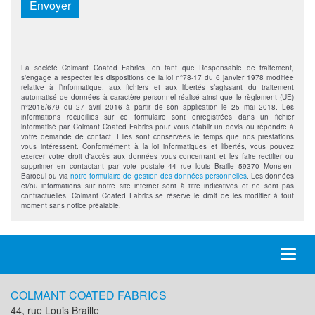
Envoyer
La société Colmant Coated Fabrics, en tant que Responsable de traitement,
s’engage à respecter les dispositions de la loi n°78-17 du 6 janvier 1978 modifiée
relative à l’informatique, aux fichiers et aux libertés s’agissant du traitement
automatisé de données à caractère personnel réalisé ainsi que le règlement (UE)
n°2016/679 du 27 avril 2016 à partir de son application le 25 mai 2018. Les
informations recueillies sur ce formulaire sont enregistrées dans un fichier
informatisé par Colmant Coated Fabrics pour vous établir un devis ou répondre à
votre demande de contact. Elles sont conservées le temps que nos prestations
vous intéressent. Conformément à la loi informatiques et libertés, vous pouvez
exercer votre droit d'accès aux données vous concernant et les faire rectifier ou
supprimer en contactant par voie postale 44 rue louis Braille 59370 Mons-en-
Baroeul ou via
notre formulaire de gestion des données personnelles
. Les données
et/ou informations sur notre site internet sont à titre indicatives et ne sont pas
contractuelles. Colmant Coated Fabrics se réserve le droit de les modifier à tout
moment sans notice préalable.
Toggl
naviga
COLMANT COATED FABRICS
44, rue Louis Braille