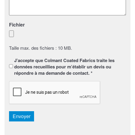
Fichier
Taille max. des fichiers : 10 MB.
Sans
J’accepte que Colmant Coated Fabrics traite les
titre
*
données recueillies pour m’établir un devis ou
répondre à ma demande de contact. *
CAPTCHA
Envoyer