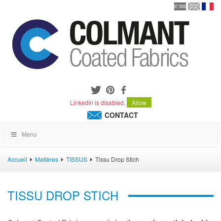
en
version
frança
español
Linkedin is disabled.
Allow
CONTACT
Menu
Accueil
Matières
TISSUS
Tissu Drop Stich
TISSU DROP STICH