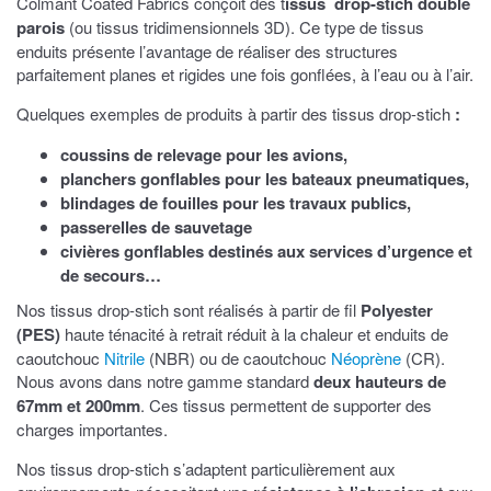
Colmant Coated Fabrics conçoit des t
issus drop-stich
double
parois
(ou tissus tridimensionnels 3D). Ce type de tissus
enduits présente l’avantage de réaliser des structures
parfaitement planes et rigides une fois gonflées, à l’eau ou à l’air.
Quelques exemples de produits à partir des tissus drop-stich
:
coussins de relevage pour les avions,
planchers gonflables pour les bateaux pneumatiques,
blindages de fouilles pour les travaux publics,
passerelles de sauvetage
civières gonflables destinés aux services d’urgence et
de secours…
Nos tissus drop-stich sont réalisés à partir de fil
Polyester
(PES)
haute ténacité à retrait réduit à la chaleur et enduits de
caoutchouc
Nitrile
(NBR) ou de caoutchouc
Néoprène
(CR).
Nous avons dans notre gamme standard
deux hauteurs de
67mm et 200mm
. Ces tissus permettent de supporter des
charges importantes.
Nos tissus drop-stich s’adaptent particulièrement aux