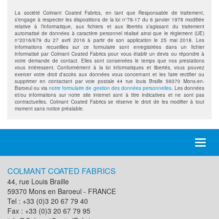
La société Colmant Coated Fabrics, en tant que Responsable de traitement,
s’engage à respecter les dispositions de la loi n°78-17 du 6 janvier 1978 modifiée
relative à l’informatique, aux fichiers et aux libertés s’agissant du traitement
automatisé de données à caractère personnel réalisé ainsi que le règlement (UE)
n°2016/679 du 27 avril 2016 à partir de son application le 25 mai 2018. Les
informations recueillies sur ce formulaire sont enregistrées dans un fichier
informatisé par Colmant Coated Fabrics pour vous établir un devis ou répondre à
votre demande de contact. Elles sont conservées le temps que nos prestations
vous intéressent. Conformément à la loi informatiques et libertés, vous pouvez
exercer votre droit d'accès aux données vous concernant et les faire rectifier ou
supprimer en contactant par voie postale 44 rue louis Braille 59370 Mons-en-
Baroeul ou via
notre formulaire de gestion des données personnelles
. Les données
et/ou informations sur notre site internet sont à titre indicatives et ne sont pas
contractuelles. Colmant Coated Fabrics se réserve le droit de les modifier à tout
moment sans notice préalable.
Toggl
naviga
COLMANT COATED FABRICS
44, rue Louis Braille
59370 Mons en Baroeul - FRANCE
Tel : +33 (0)3 20 67 79 40
Fax : +33 (0)3 20 67 79 95