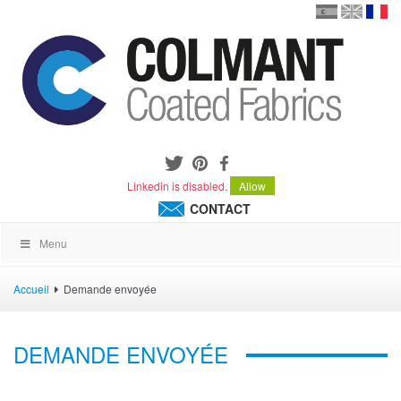
en
version
frança
español
Linkedin is disabled.
Allow
CONTACT
Menu
Accueil
Demande envoyée
DEMANDE ENVOYÉE